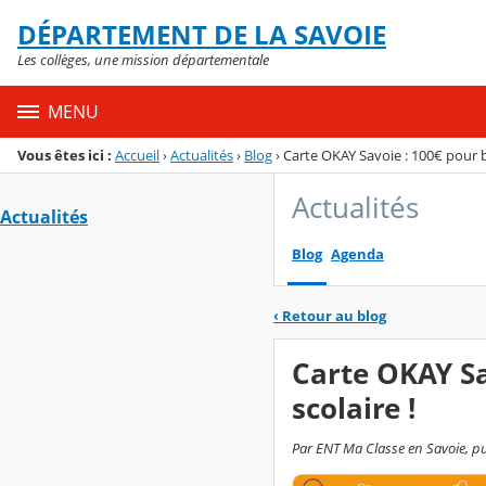
Panneau de gestion des cookies
DÉPARTEMENT DE LA SAVOIE
Menu de la rubrique
Contenu
Les collèges, une mission départementale
MENU
Vous êtes ici :
Accueil
›
Actualités
›
Blog
›
Carte OKAY Savoie : 100€ pour b
Actualités
Actualités
Blog
Agenda
‹
Retour au blog
Carte OKAY Sa
scolaire !
Par ENT Ma Classe en Savoie, pu