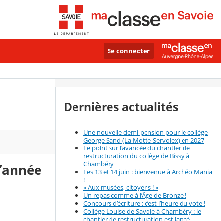
Se connecter
Dernières actualités
Une nouvelle demi-pension pour le collège
George Sand (La Motte-Servolex) en 2027
Le point sur l’avancée du chantier de
restructuration du collège de Bissy à
Chambéry
l’année
Les 13 et 14 juin : bienvenue à Archéo Mania
!
« Aux musées, citoyens ! »
Un repas comme à l’Âge de Bronze !
Concours d’écriture : c’est l’heure du vote !
Collège Louise de Savoie à Chambéry : le
chantier de restructuration est lancé