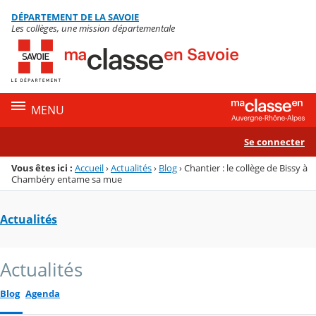
Panneau de gestion des cookies
DÉPARTEMENT DE LA SAVOIE
Menu de la rubrique
Contenu
Les collèges, une mission départementale
MENU
Se connecter
Vous êtes ici :
Accueil
›
Actualités
›
Blog
›
Chantier : le collège de Bissy à
Chambéry entame sa mue
Actualités
Actualités
Blog
Agenda