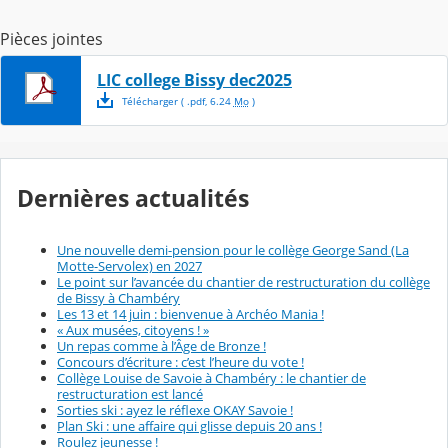
Pièces jointes
LIC college Bissy dec2025
Télécharger
( .
pdf
,
6.24
Mo
)
Dernières actualités
Une nouvelle demi-pension pour le collège George Sand (La
Motte-Servolex) en 2027
Le point sur l’avancée du chantier de restructuration du collège
de Bissy à Chambéry
Les 13 et 14 juin : bienvenue à Archéo Mania !
« Aux musées, citoyens ! »
Un repas comme à l’Âge de Bronze !
Concours d’écriture : c’est l’heure du vote !
Collège Louise de Savoie à Chambéry : le chantier de
restructuration est lancé
Sorties ski : ayez le réflexe OKAY Savoie !
Plan Ski : une affaire qui glisse depuis 20 ans !
Roulez jeunesse !