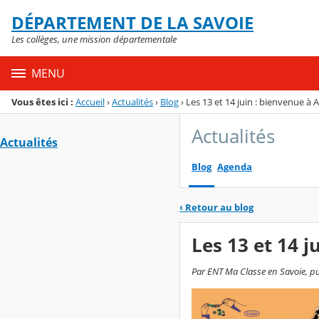
Panneau de gestion des cookies
DÉPARTEMENT DE LA SAVOIE
Menu de la rubrique
Contenu
Les collèges, une mission départementale
MENU
Vous êtes ici :
Accueil
›
Actualités
›
Blog
›
Les 13 et 14 juin : bienvenue à 
Actualités
Actualités
Blog
Agenda
‹
Retour au blog
Les 13 et 14 j
Par ENT Ma Classe en Savoie, pub