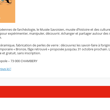
péennes de l’archéologie, le Musée Savoisien, musée d’histoire et des culture
our expérimenter, manipuler, découvrir, échanger et partager autour des sa
e.
céramique, fabrication de perles de verre : découvrez les savoir-faire à l’origi
emporaire « Bronze, l’âge retrouvé » proposée jusqu’au 31 octobre prochain.
 et gratuit, sans inscription.
ropole – 73 000 CHAMBERY
us ici !