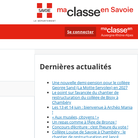
Se connecter
Dernières actualités
Une nouvelle demi-pension pour le collège
George Sand (La Motte-Servolex) en 2027
Le point sur l’avancée du chantier de
restructuration du collège de Bissy à
Chambéry
Les 13 et 14 juin : bienvenue à Archéo Mania
!
« Aux musées, citoyens ! »
Un repas comme à l’Âge de Bronze !
Concours d’écriture : c’est l’heure du vote !
Collège Louise de Savoie à Chambéry : le
chantier de restructuration est lancé