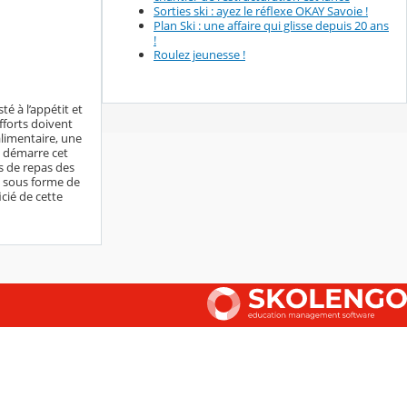
Sorties ski : ayez le réflexe OKAY Savoie !
Plan Ski : une affaire qui glisse depuis 20 ans
!
Roulez jeunesse !
é à l’appétit et
fforts doivent
alimentaire, une
s démarre cet
 de repas des
re sous forme de
icié de cette