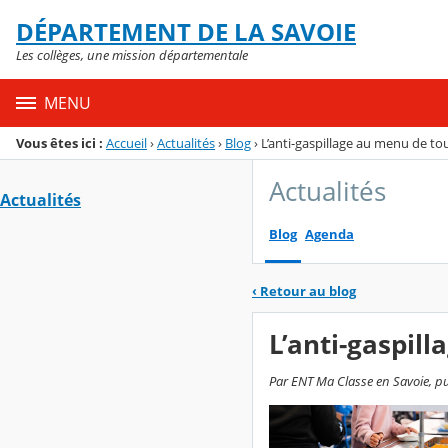
Panneau de gestion des cookies
DÉPARTEMENT DE LA SAVOIE
Menu de la rubrique
Contenu
Les collèges, une mission départementale
MENU
Vous êtes ici :
Accueil
›
Actualités
›
Blog
›
L’anti-gaspillage au menu de tous
Actualités
Actualités
Blog
Agenda
‹
Retour au blog
L’anti-gaspill
Par ENT Ma Classe en Savoie, pu