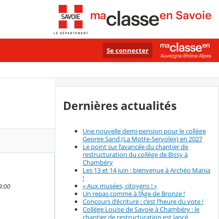
Se connecter
Dernières actualités
Une nouvelle demi-pension pour le collège
George Sand (La Motte-Servolex) en 2027
Le point sur l’avancée du chantier de
restructuration du collège de Bissy à
Chambéry
Les 13 et 14 juin : bienvenue à Archéo Mania
!
« Aux musées, citoyens ! »
9:00
Un repas comme à l’Âge de Bronze !
Concours d’écriture : c’est l’heure du vote !
Collège Louise de Savoie à Chambéry : le
chantier de restructuration est lancé